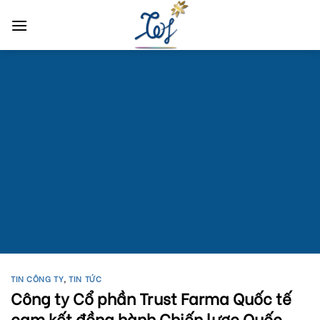
Skip
to
content
TIN CÔNG TY
,
TIN TỨC
Công ty Cổ phần Trust Farma Quốc tế
cam kết đồng hành Chiến lược Quốc