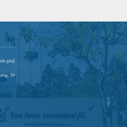
ành phố
ưng
, TP