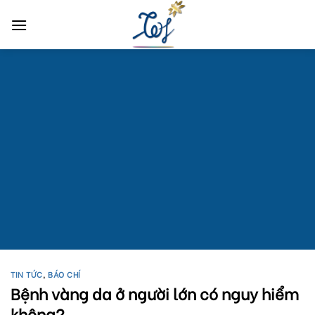
Skip
to
content
TIN TỨC
,
BÁO CHÍ
Bệnh vàng da ở người lớn có nguy hiểm
không?