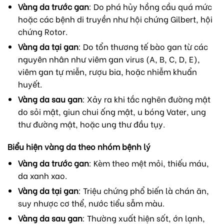
Vàng da trước gan
: Do phá hủy hồng cầu quá mức
hoặc các bệnh di truyền như hội chứng Gilbert, hội
chứng Rotor.
Vàng da tại gan
: Do tổn thương tế bào gan từ các
nguyên nhân như viêm gan virus (A, B, C, D, E),
viêm gan tự miễn, rượu bia, hoặc nhiễm khuẩn
huyết.
Vàng da sau gan
: Xảy ra khi tắc nghẽn đường mật
do sỏi mật, giun chui ống mật, u bóng Vater, ung
thư đường mật, hoặc ung thư đầu tụy.
Biểu hiện vàng da theo nhóm bệnh lý
Vàng da trước gan
: Kèm theo mệt mỏi, thiếu máu,
da xanh xao.
Vàng da tại gan
: Triệu chứng phổ biến là chán ăn,
suy nhược cơ thể, nước tiểu sẫm màu.
Vàng da sau gan
: Thường xuất hiện sốt, ớn lạnh,