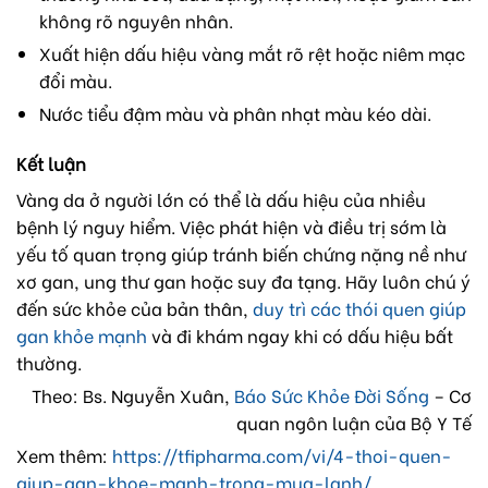
không rõ nguyên nhân.
Xuất hiện dấu hiệu vàng mắt rõ rệt hoặc niêm mạc
đổi màu.
Nước tiểu đậm màu và phân nhạt màu kéo dài.
Kết luận
Vàng da ở người lớn có thể là dấu hiệu của nhiều
bệnh lý nguy hiểm. Việc phát hiện và điều trị sớm là
yếu tố quan trọng giúp tránh biến chứng nặng nề như
xơ gan, ung thư gan hoặc suy đa tạng. Hãy luôn chú ý
đến sức khỏe của bản thân,
duy trì các thói quen giúp
gan khỏe mạnh
và đi khám ngay khi có dấu hiệu bất
thường.
Theo: Bs. Nguyễn Xuân,
Báo Sức Khỏe Đời Sống
– Cơ
quan ngôn luận của Bộ Y Tế
Xem thêm:
https://tfipharma.com/vi/4-thoi-quen-
giup-gan-khoe-manh-trong-mua-lanh/