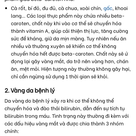
Cà rốt, bí đỏ, đu đủ, cà chua, xoài chín,
gấc
, khoai
lang… Các loại thực phẩm này chứa nhiều beta-
caroten, chất này khi vào cơ thể sẽ chuyển hóa
thành vitamin A, giúp cải thiện thị lực, tăng cường
sức đề kháng, giữ da mịn màng. Tuy nhiên nếu ăn
nhiều và thường xuyên sẽ khiến cơ thể không
chuyển hóa hết được beta-caroten. Chất này sẽ ứ
đọng lại gây vàng mắt, da trở nên vàng hơn, chán
ăn, mệt mỏi. Hiện tượng này thường không gây hại,
chỉ cần ngừng sử dụng 1 thời gian sẽ khỏi.
2. Vàng da bệnh lý
Da vàng do bệnh lý xảy ra khi cơ thể không thể
chuyển hóa và đào thải bilirubin, dẫn đến sự tích tụ
bilirubin trong máu. Tình trạng này thường đi kèm với
các dấu hiệu vàng mắt và được chia thành 3 nhóm
chính: