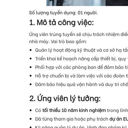
Số lượng tuyển dụng: 01 người.
1. Mô tả công việc:
Ứng viên trúng tuyển sẽ chịu trách nhiệm điề
nhà máy. Vai trò bao gồm:
Quản lý hoạt động kỹ thuật và cơ sở hạ 
Triển khai kế hoạch nâng cấp thiết bị, quy
Phối hợp với các phòng ban để đảm bảo ti
Hỗ trợ chuẩn bị và làm việc với các đoàn 
Đảm bảo hiệu quả vận hành và duy trì chấ
2. Ứng viên lý tưởng:
Có
tối thiểu 10 năm kinh nghiệm
trong lĩn
Đã từng tham gia hoặc phụ trách
dự án E
Kỹ năng quản lý dự án, lãnh đạo nhóm kỹ