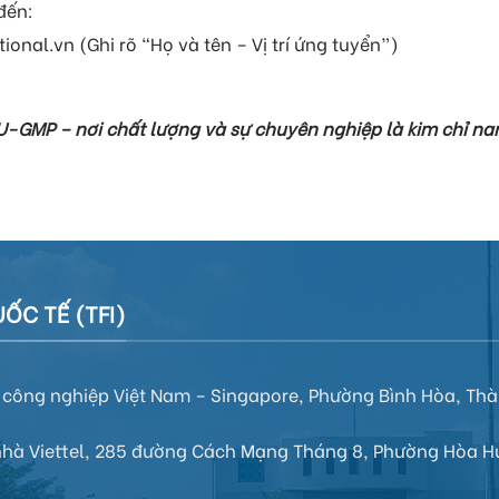
đến:
onal.vn (Ghi rõ “Họ và tên – Vị trí ứng tuyển”)
-GMP – nơi chất lượng và sự chuyên nghiệp là kim chỉ na
ỐC TẾ (TFI)
hu công nghiệp Việt Nam – Singapore, Phường Bình Hòa, Th
 nhà Viettel, 285 đường Cách Mạng Tháng 8,
Phường Hòa H