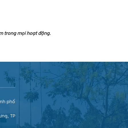
m trong mọi hoạt động.
ành phố
ưng
, TP