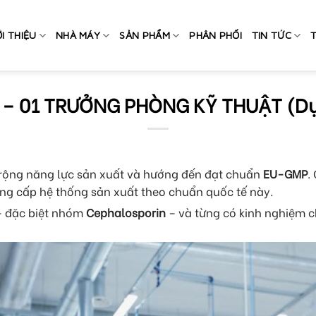
ỚI THIỆU
NHÀ MÁY
SẢN PHẨM
PHÂN PHỐI
TIN TỨC
– 01 TRƯỞNG PHÒNG KỸ THUẬT (D
ở rộng năng lực sản xuất và hướng đến đạt chuẩn
EU-GMP
.
ng cấp hệ thống sản xuất theo chuẩn quốc tế này.
– đặc biệt nhóm
Cephalosporin
– và từng có kinh nghiệm 