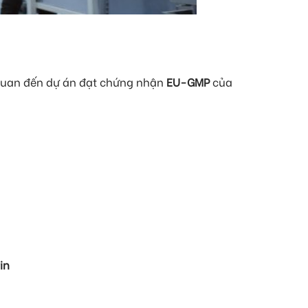
n quan đến dự án đạt chứng nhận
EU-GMP
của
in