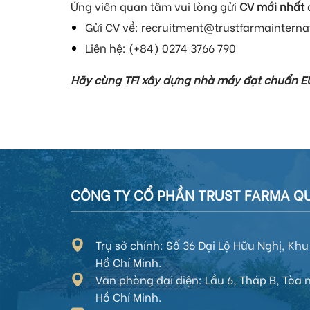
Ứng viên quan tâm vui lòng gửi
CV mới nhất
Gửi CV về: recruitment@trustfarmainternati
Liên hệ: (+84) 0274 3766 790
Hãy cùng TFI xây dựng nhà máy đạt chuẩn EU
CÔNG TY CỔ PHẦN TRUST FARMA QU
Trụ sở chính: Số 36 Đại Lộ Hữu Nghị, K
Hồ Chí Minh.
Văn phòng đại diện:
Lầu 6, Tháp B, Tòa
Hồ Chí Minh
.